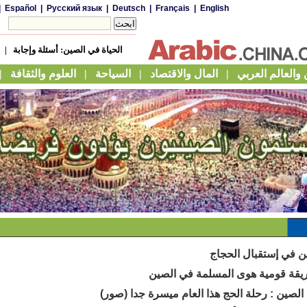
|
Español
|
Русский язык
|
Deutsch
|
Français
|
English
الحياة في الصين: أسئلة وإجابة
|
والعالم العربي
|
المال والاقتصاد
|
السياحة
|
العلوم والثقافة
|
ين في إستقبال الحجاج
ريقة قومية هوى المسلمة في الصين
الصين : رحلة الحج هذا العام ميسرة جدا (صور)