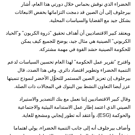
الخضراء الذي نوقش بحماس خلال دورتي هذا العام، أشار
بيرجلوف إلى أن الصين قد دمجت التزاماتها بخفض الانبعاثات
بشكل جيد مع القضايا والسياسات المحلية.
ويعتقد كبير الاقتصاديين أن أهداف تحقيق "ذروة الكربون" و"الحياد
الكربوني" الصينية هي مثال جيد، يوضح للجميع كيف يمكن
للحكومة الصينية حشد القوة في مهمة مشتركة.
واقترح "تقرير عمل الحكومة" لهذا العام تحسين السياسات لدعم
التنمية الخضراء وتطوير اقتصاد دائري. وفي هذا الصدد، قال
بيرجلوف إن تعزيز الصين المستمر للتحوُّل الأخضر لنموذج تنميتها
عزز أيضا التعاون النشط بين البنوك في المجالات ذات الصلة.
وقال كبير الاقتصاديين إننا نعمل مع بنك التصدير والاستيراد
الصيني الذي اعتمد إطار عمل الاستدامة البيئية والاجتماعية
والحوكمة (ESG)، وأعتقد أنه تطور إيجابي ومشجع للغاية.
وأضاف بيرجلوف أنه إلى جانب التنمية الخضراء، يولي اهتماما