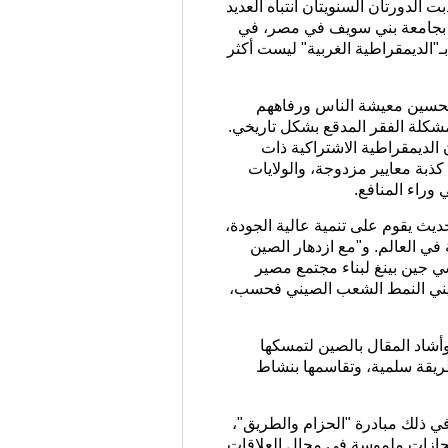
ذبت الدورتان السنويتان انتباه العديد
سية بجامعة بني سويف في مصر، في
"الديمقراطية الغربية" ليست أكثر
ة تحسين معيشة الناس ورفاههم
كلة الفقر المدقع بشكل تاريخي.
 الديمقراطية الاشتراكية ذات
كذبة معايير مزدوجة، والولايات
وراء المنافع.
ديث يقوم على تنمية عالية الجودة،
 في العالم. و"مع ازدهار الصين
شي جين بينغ لبناء مجتمع مصير
الصيني النمط الشعب الصيني فحسب،
أشاد المقال بالصين لتمسكها
طريقة سلمية، وتقاسمها بنشاط
 في ذلك مبادرة "الحزام والطريق"،
إنجازات ملموسة في مجال العلاقات