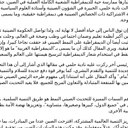
لصين/ باعتبارها ممارسة حية للديمقراطية الشعبية الكاملة العملية في الصين، ج
قالت نادية حلمي، الخبيرة في الشؤون الصينية وأستاذة العلوم السيا
ة الاشتراكية ذات الخصائص الصينية هي ديمقراطية حقيقية، وما يسمى بـ
وجة.
ن توق الناس إلى حياة أفضل لا نهاية له، ولذا تواصل الحكومة الصيني
ين أكبر أنظمة تعليم وضمان اجتماعي وطب وصحة في العالم، وحلت مش
بت أيضا أن الديمقراطية على النمط الصيني قد حققت نجاحا كبيرا، وإن
ة. ويرى المقال كذلك أن ما يسمى بـ"الديمقراطية الغربية" ما هو إلا 
قط في استخدام شعار الديمقراطية لترسيخ هيمنتها على العالم والسعي 
يسي آخر ركزت عليه نادية حلمي في مقالها الذي أشار إلى أن هذا التح
ديدة للتنمية والتقدم البشري، كما يوفر قوة دفع جديدة للسلام والتنمية
لأمام." وأكد المقال على أنه استنادا إلى مفهوم طرحه الرئيس الصيني 
بها للمنفعة المتبادلة والتعاون المربح للجميع، فلا يفيد التحديث 
م السمات المميزة للتحديث الصيني النمط هو طريق التنمية السلمية. و
ل في "جميع الدول، كبيرها وصغيرها، متساوية"، وتعزيزها نهضة الأمة ب
ية الأخرى.
عزيز التنمية العالمية المشتركة، اقترحت الصين عددا من المبادرات، بما
اتجاه أكثر عدلاً ومعقولية. وقد مكنت هذه المبادرات الصين من تحقيق 