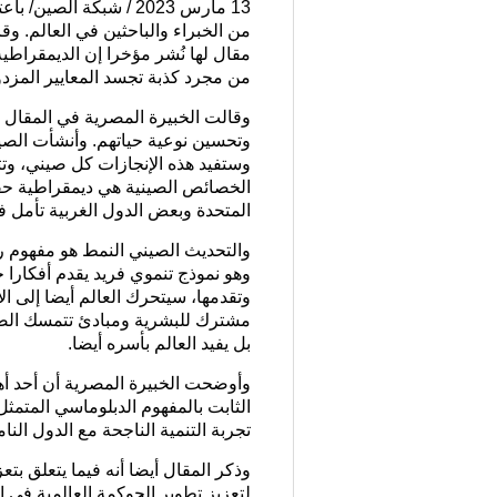
13 مارس 2023 / شبكة ا
من الخبراء والباحثين في العالم. و
مقال لها نُشر مؤخرا إن الديمقراطي
من مجرد كذبة تجسد المعايير المزد
وقالت الخبيرة المصرية في المقال إ
وتحسين نوعية حياتهم. وأنشأت الص
وستفيد هذه الإنجازات كل صيني، وتث
الخصائص الصينية هي ديمقراطية حقيقي
المتحدة وبعض الدول الغربية تأمل ف
والتحديث الصيني النمط هو مفهوم رئ
وهو نموذج تنموي فريد يقدم أفكارا ج
وتقدمها، سيتحرك العالم أيضا إلى ا
مشترك للبشرية ومبادئ تتمسك الصين 
بل يفيد العالم بأسره أيضا.
وأوضحت الخبيرة المصرية أن أحد أه
الثابت بالمفهوم الدبلوماسي المتمث
تجربة التنمية الناجحة مع الدول النام
وذكر المقال أيضا أنه فيما يتعلق بت
لتعزيز تطوير الحوكمة العالمية في 