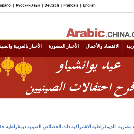
 مصرية: الديمقراطية الاشتراكية ذات الخصائص الصينية ديمقراطية حق