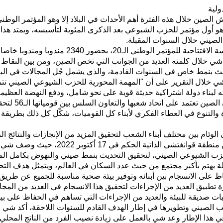
ولية
لصيني خلال السنوات المقبلة.
ي خلال كلمته العديد من الجوانب التي تخص الصين، ومن بين النقاط ال
 بنمط خاص في السنوات القادمة، والذي يشمل جُل المجالات في البلاد
ي خلال التقرير على أن "المهمة المحورية للحزب الشيوعي الصيني تتمث
ته لبناء دولة اشتراكية حديثة قوية على نحو شامل، ودفع النهضة العظيم
بالتحديث بنمط صي
 والتنوع في العطاء الفكري لأبناء كل القوميات، شكّل كل ذلك بطريقة
وئام بين مختلف أبناء الشعب لتحقيق المزيد من الإنجازات والنتائج ال
في مناقشة جماعية مع مندوبين من منطقة قوانغت
حزب الشيوعي الصيني، لتحقيق التحديث بنمط صيني والنهوض بكامل الم
بلة يهتم بأكبر مجتمع من حيث عدد السكان في العالم، ويتمثل هدف الت
ظ على الانسجام بين أبنائه وتوفير بيئة صحية مناسبة للجميع عن طريق 
تطبيق العديد من الإجراءات لتحقيق هذا الانسجام في العديد من المجال
ات صديقة للبيئة والعديد من الإجراءات التي تساهم في الحفاظ على بيئ
الصيني وتطويرها في إطار الهدف القادم للسنوات اللاحقة، أكد شي جين
 هذا الإطار وعد شي بالعمل على زيادة نصيب الفرد من الناتج المحلي