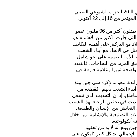
19 أكتوبر 2022 / شبكة الصين / تعيش الصين خلال هذه الفترة أهم الأحداث في البلاد إلا وهو المؤتمر الوطني الـ20 للحزب الشيوعي الصيني
الذي يُعقد مرة كل خمس سنوات، وهو أول مؤتمر للحزب الشيوعي بعد الذكرى المئوية لتأسيسه، ويمتد هذا المؤتمر من 16 إلى 22 أكتوبر،
قدم شي جين بينغ تقريرا خلال الجلسة الافتتاحية للمؤتمر الوطني الـ20، بحضور 2340 مندوبا ومندوبا خاصا يمثلون أكثر من 96 مليون عضو
تي جلبت الكثير من الاهتمام هو
 مع التركيز على أهمية التكاتف
ل في الاتحاد مع أبناء الشعب
ة للأمة الصينية على نحو شامل
ني"، وهذا يبرز أن الصين تعتمد على اتحاد شعبها والتعاون السلس بين قومياتها الـ56 لتحقيق المزيد من النجاحات، فالتعدد
 واضحة تميزا وعلامة فارقة في
رائدة، وهو ما ذكره شي جين بينغ
شي الذاتية الحكم في 17 أكتوبر 2022، حيث وصف شي أبناء الشعب بأنهم "كقطعة من
ناطق، إذ أن التحديث الذي تسعى
حديث في تحقيق الرخاء لهذا الشعب
التعايش بين الإنسان والطبيعة،
ات التصنيعية والإنشائية، من خلال
ة أيكولوجية.
 بينغ أنه لا بد من تحقيق
 الإجمالي بشكل كبير "ليكون على