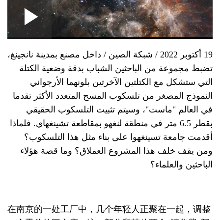
Loaded
:
Play
0:00
/
--:--
Play
Picture-
Mute
Fullscre
in-
Picture
0.37%
ideo
19 أكتوبر 2022 / شبكة الصين / داخل مصنع بمدينة نانجينغ،
تضبط مجموعة من الباحثين الشباب بدقة وضعية الكتلة
التي ستشكل مع الكتلتين الآخرتين بلونهما الأرجواني
النموذج المصغر من تلسكوب المسح المتعدد الأكثر تقدما
في العالم "ماست"، وسيتم تثبيت التلسكوب الحقيقي
بقطر 6.5 متر في منطقة لنغهو بمقاطعة تشينغهاي. فلماذا
أقدمت جامعة تسينغهوا على بناء مثل هذا التلسكوب؟
ومن يقف خلف هذا المشروع العملاق؟ وما قصة هؤلاء
الباحثين والعلماء؟
在南京的一处工厂中，几个年轻人正聚在一起，调整