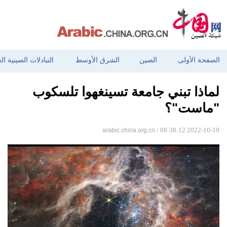
الصفحة الأولى
الصين
الشرق الأوسط
التبادلات الصينية ال
لماذا تبني جامعة تسينغهوا تلسكوب
"ماست"؟
arabic.china.org.cn
/ 08:38:12 2022-10-19