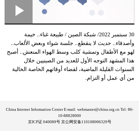
Loaded
:
Play
0:00
/
--:--
Play
Picture-
Mute
Fullscre
in-
Picture
0.89%
ideo
30 سبتمبر 2022/ شبكة الصين / طبيعة غناء.. خيمة
وأصدقاء.. حديث لا ينقطع.. جلسة شواء وبعض الألعاب..
لهو مع الأطفال وتمشية كلب وسط الهواء المنعش.. أصبح
هذا المشهد التوجه الأول للعديد من الصينيين خلال
السنوات القليلة الماضية، لقضاء أوقاتهم الخاصة الخالية
من أي عمل أو التزام.
China Internet Information Center E-mail: webmaster@china.org.cn Tel: 86-
10-88828000
京ICP证 040089号 京公网安备110108006329号