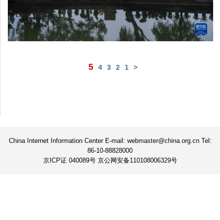
5
4
3
2
1
<
China Internet Information Center E-mail: webmaster@china.org.cn Tel:
86-10-88828000
京ICP证 040089号 京公网安备110108006329号