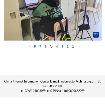
5
>
8
7
6
4
3
2
1
<
China Internet Information Center E-mail: webmaster@china.org.cn Tel:
86-10-88828000
京ICP证 040089号 京公网安备110108006329号