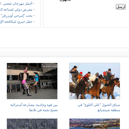
-
أجمل مهرجان شعبي.. ا
-
معرض دولي لصناعة الر
-
يخت "إنيرجي أوبزرفر" 
-
حفل خيري لمكافحة الإ
سباق الخيول "على الثلوج" في
بين قوة وجاذبية..مصارعة أسترالية
منطقة شينجيانغ
تصبح نجمة في بلادها