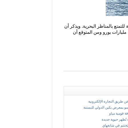
بة للتمتع بالمناظر البحرية. ويذكر أن
1- 2000، وبلغت تكاليف تشييده بضعة مليارات يورو ومن المتوقع أن
 عن طريق التجارة الإلكترونية
سو بمعرض بكين الدولي للبستنة
فة قومية مياو
 تُظهر حيوية جديدة
ُختتم في شانغهاي