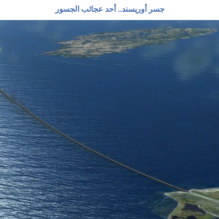
جسر أوريسند.. أحد عجائب الجسور