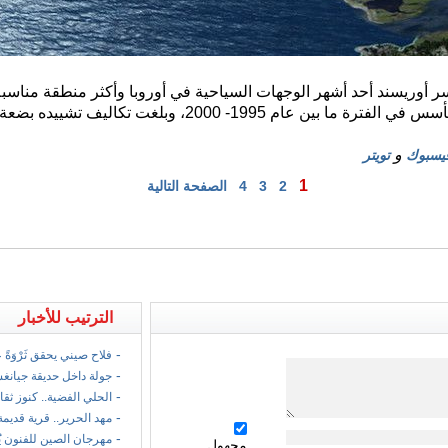
ين/ يعد جسر أوريسند أحد أشهر الوجهات السياحية في أوروبا وأكثر منطقة مناس
الجسر بدأ تصميمه في عام 1994 وتأسس في الفترة ما بين عام 995
و
يسبوك
تويتر
1
2
3
4
الصفحة التالية
الترتيب للأخبار
-
فلاح صيني يحقق ثَرْوَةً
-
جولة داخل حديقة جيانغ
-
الحلي الفضية.. كنوز ثقا
-
مهد الحرير.. قرية قديمة
-
مهرجان الصين للفنون ي
مجهول