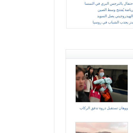
حتفال بالنرجس البري في النمسا
ياضة يُفتتح وسط الصين
الهيدروجيني يصل السويد
يدز يجذب الشباب في روسيا
ووهان تستقبل ذروة تدفق الركاب