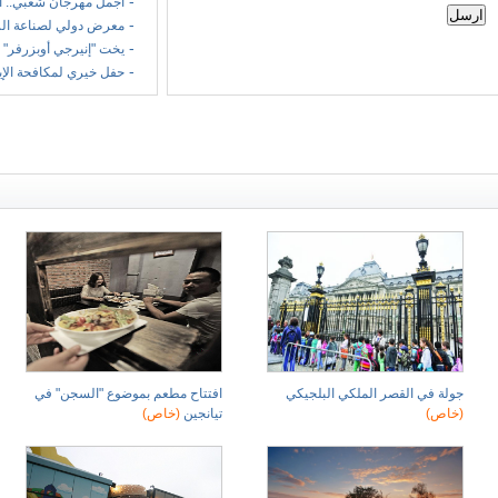
-
أجمل مهرجان شعبي.. ا
-
معرض دولي لصناعة الر
-
يخت "إنيرجي أوبزرفر" 
-
حفل خيري لمكافحة الإ
جولة في القصر الملكي البلجيكي
افتتاح مطعم بموضوع "السجن" في
(خاص)
تيانجين
(خاص)