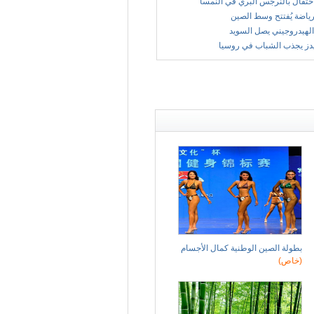
حتفال بالنرجس البري في النمسا
ياضة يُفتتح وسط الصين
الهيدروجيني يصل السويد
يدز يجذب الشباب في روسيا
بطولة الصين الوطنية كمال الأجسام
(خاص)