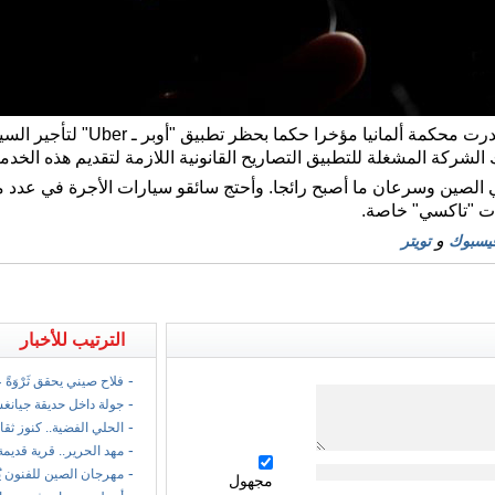
9 سبتمبر 2014 / شبكة الصين / أصدرت 
 الشركة المشغلة للتطبيق التصاريح القانونية اللازمة لتقديم هذه الخدم
ي الصين وسرعان ما أصبح رائجا. وأحتج سائقو سيارات الأجرة في عدد من
ات "تاكسي" خاصة.
و
يسبوك
تويتر
الترتيب للأخبار
-
فلاح صيني يحقق ثَرْوَةً
-
جولة داخل حديقة جيانغ
-
الحلي الفضية.. كنوز ثقا
-
مهد الحرير.. قرية قديمة
-
مهرجان الصين للفنون ي
مجهول