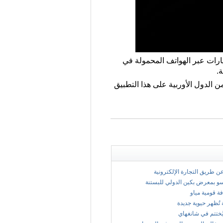
محكمة ألمانيا مؤخرا حكما بحظر تطبيق "أوبر ـ Uber" لتأجير السيارات عبر الهواتف المحمولة في
ة.
 الدول الأوربية على هذا التطبيق
 عن طريق التجارة الإلكترونية
سو بمعرض بكين الدولي للبستنة
فة قومية مياو
 تُظهر حيوية جديدة
ُختتم في شانغهاي