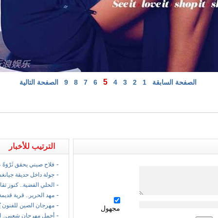
5
الصفحة السابقة
1
2
3
4
6
7
8
9
الصفحة التالية
الترتيب للأخبار
-
فلاح صيني يحقق ثَرْوَةً
-
جولة داخل حديقة جيانغ
-
الحلي الفضية.. كنوز ثقا
-
مهد الحرير.. قرية قديمة
-
مهرجان الصين للفنون ي
مجهول
-
أجمل مهرجان شعبي.. ا