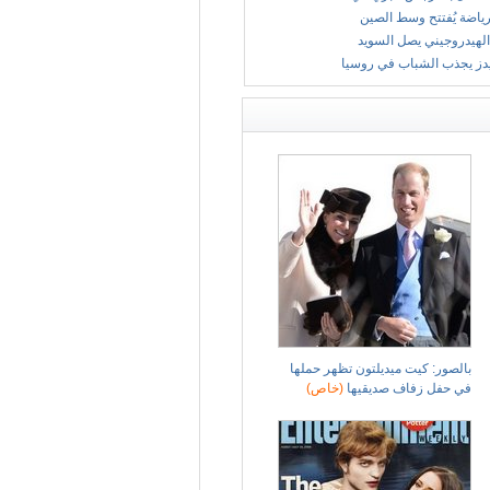
ياضة يُفتتح وسط الصين
الهيدروجيني يصل السويد
يدز يجذب الشباب في روسيا
بالصور: كيت ميديلتون تظهر حملها
في حفل زفاف صديقيها
(خاص)