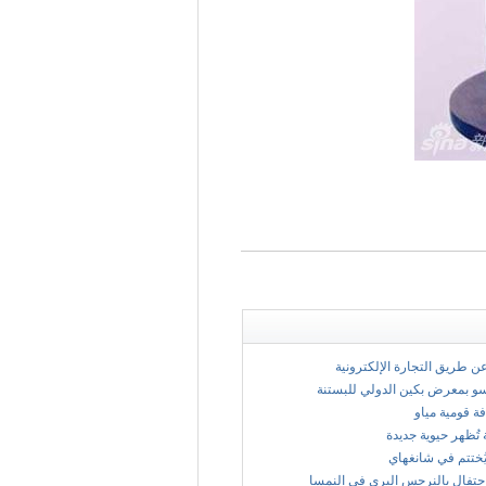
 عن طريق التجارة الإلكترونية
سو بمعرض بكين الدولي للبستنة
فة قومية مياو
 تُظهر حيوية جديدة
ُختتم في شانغهاي
حتفال بالنرجس البري في النمسا