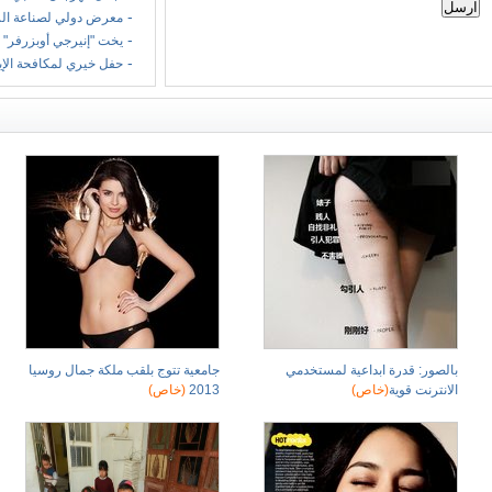
-
معرض دولي لصناعة الر
-
يخت "إنيرجي أوبزرفر" 
-
حفل خيري لمكافحة الإ
بالصور: قدرة ابداعية لمستخدمي
جامعية تتوج بلقب ملكة جمال روسيا
الانترنت قوية
(خاص)
2013
(خاص)