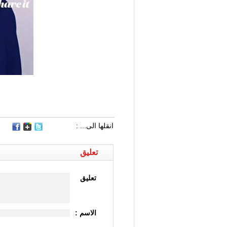
انقلها الى... :
تعليق
تعليق
الاسم :