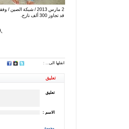
2 مارس 2013 / شبكة ال
قد تجاوز 300 ألف نازح.
人
انقلها الى... :
تعليق
تعليق
الاسم :
مجموع