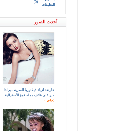
)
0
(
التعليقات :
أحدث الصور
عارضة ازياء فيكتوريا السرية ميراندا
كير على غلاف مجله فوغ الأسترالية
(خاص)