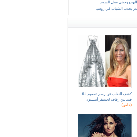
الهيدروجيني يصل السويد
يدز يجذب الشباب في روسيا
كشف النقاب عن رسم تصميم لـ6
فساتين زفاف لجينيفر أنيستون
(خاص)