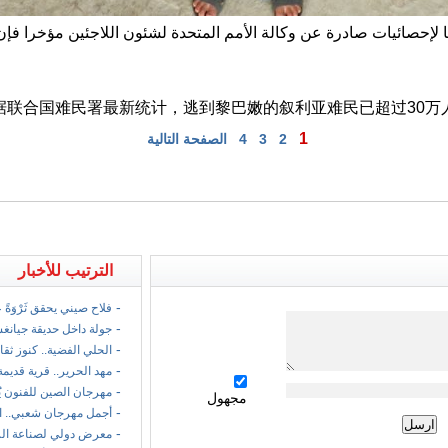
صين / وفقا لإحصائيات صادرة عن وكالة الأمم المتحدة لشئون اللاجئين مؤخرا 
据联合国难民署最新统计，逃到黎巴嫩的叙利亚难民已超过30万
1
2
3
4
الصفحة التالية
الترتيب للأخبار
-
فلاح صيني يحقق ثَرْوَةً
-
جولة داخل حديقة جيانغ
-
الحلي الفضية.. كنوز ثقا
-
مهد الحرير.. قرية قديمة
-
مهرجان الصين للفنون ي
مجهول
-
أجمل مهرجان شعبي.. ا
-
معرض دولي لصناعة الر