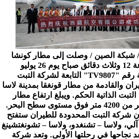
2 يوليو 2011 / شبكة الصين / وصلت إلى مطار كونشا
بآلي في الساعة 12 وثلاث دقائق صباح يوم 26 يوليو
الجاري، الرحلة رقم "TV9807" التابعة لشركة التبت
ان والقادمة من مطار قونغقا بمدينة لاسا
تبت الذاتية الحكم. ويبلغ ارتفاع مطار
كونشا بآلي أكثر من 4200 متر فوق مستوى سطح البحر.
ان شركة التبت المحدودة للطيران ستفتح
لي، ولاسا – تشنغدو، ولاسا – تشونغتشينغ
د نجاحها في رحلتها الأولى. وتعد شركة