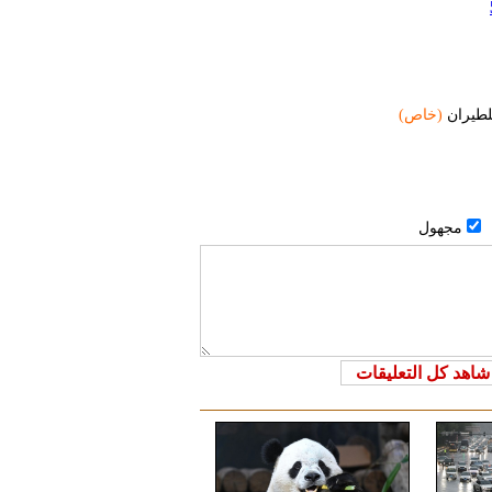
للطيران
(خاص)
مجهول