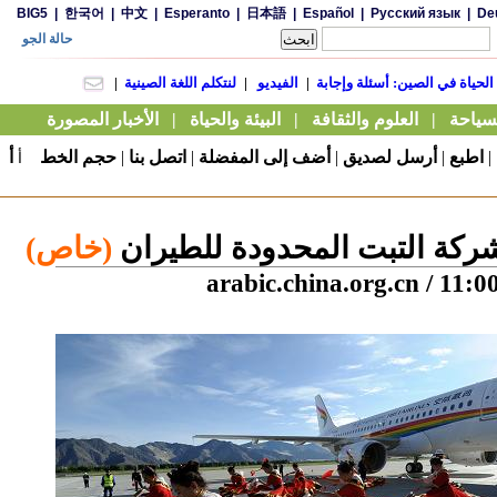
|
اطبع
|
أرسل لصديق
|
أضف إلى المفضلة
|
اتصل بنا
|
حجم الخط
أ
أ
ركة التبت المحدودة للطيران
(خاص)
arabic.china.org.cn
/ 11:0