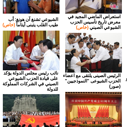
استعراض الماضي المجيد في
الشيوعي تشنغ آن هونغ: أب
معرض تاريخ تأسيس الحزب
طيب القلب يتبنى أيتاماً
(خاص)
الشيوعي الصيني
(خاص)
نائب رئيس مجلس الدولة يؤكد
الرئيس الصينى يلتقى مع اعضاء
على قيادة الحزب الشيوعي
الحزب الشيوعى "النموذجيين"
الصيني في الشركات المملوكة
(صور)
للدولة