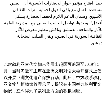
حفل افتتاح مؤتمر حوار الحضارات الآسيوية أن "الصين
مستعدة للعمل مع باقي الدول لحماية التراث الثقافي
الآسيوي وضمان الدعم اللازم لحفظ الحضارة بشكل
أفضل". وبعدها، تواصل الجانب الصيني مع المديرية العامة
للآثار والمتاحف بدمشق وناقش تنظيم معرض للآثار
الثقافية السورية في الصين، ولقي الطلب استجابة
دمشق.
此次叙利亚古代文物来华展出起因可追溯至2019年5
月，当时习近平主席在亚洲文明对话大会开幕式上倡
议开展亚洲文化遗产保护行动。此后，中方联系叙利
亚文物与博物馆管理总局，提议在中国举办叙利亚文
物展，立即得到了叙利亚方面的积极回应。