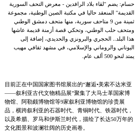
حسام: يضم "لقاء بلاد الرافدين - معرض التحف السورية
القديمة" المنعقد حاليا في مكتبة الصين الوطنية، مجموعة
ثمينة من 9 متاحف سورية، منها متحف دمشق الوطني
ومتحف حلب الوطني، وتحكي قصة أزمنة قديمة عاشها
هذا البلد.. الحجري والبرونزي والحديدي، إضافة إلى
اليوناني والروماني والإسلامي، في مشهد ثقافي مهيب
يمتد لنحو 500 ألف عام.
目前正在中国国家图书馆展出的“邂逅•美索不达米亚
——叙利亚古代文物精品展”聚集了大马士革国家博
物馆、阿勒颇博物馆等9家叙利亚博物馆的珍贵展
品，横跨叙利亚的石器时代、青铜时代、铁器时代，
以及希腊、罗马和伊斯兰时代，描绘了长达50万年的
文化图景和波澜壮阔的历史画卷。