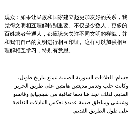
观众：如果让民族和国家建立起更加友好的关系，我
觉得文明相互理解特别重要。不仅是少数人，更多的
百姓或者普通人，都应该来关注不同文明的样貌，并
和我们自己的文明进行相互印证。这样可以加强相互
理解相互学习，特别有意思。
حسام: العلاقات السورية الصينية تتمتع بتاريخ طويل،
وكانت حلب وتدمر مدينتين هامتين على طريق الحرير
القديم. لذلك، نجد هنا تحفا ثقافية من شينجيانغ وقانسو
وشنشي ومناطق صينية عديدة تعكس التبادلات الثقافية
على طول الطريق القديم.