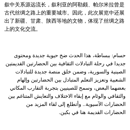
叙中关系源远流长，叙利亚的阿勒颇、帕尔米拉曾是
古代丝绸之路上的重要城市。因此，此次展览中还展
出了新疆、甘肃、陕西等地的文物，体现了丝绸之路
上的文化交流。
حسام: ببساطة، هذا الحدث ضخ حيوية جديدة ومحتوى
جديدا في رحلة التبادلات الثقافية بين الحضارتين القديمتين
الصينية والسورية، وضمن خلق منصة جديدة للتبادلات
الشعبية وتعزيز التعلم المتبادل بين الحضارتين وإلهام
بعضهما البعض، وسمح للصينيين بتجربة التقارب المكاني
والثقافي والوئام مع إبقاء الاختلاف والتعايش المتناغم بين
الحضارات الآسيوية.. وأتطلع إلى لقاء المزيد من
الحضارات القديمة هنا في بكين.