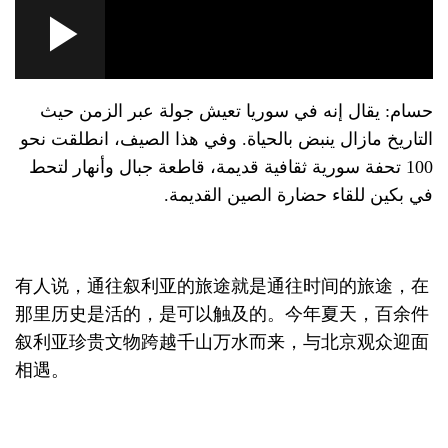
Loaded
:
Play
0:00
/
--:--
Play
Picture-
Mute
Fullscre
in-
Picture
3.74%
ideo
حسام: يقال إنه في سوريا تعيش جولة عبر الزمن حيث
التاريخ مازال ينبض بالحياة. وفي هذا الصيف، انطلقت نحو
100 تحفة سورية ثقافية قديمة، قاطعة جبال وأنهار لتحط
في بكين للقاء حضارة الصين القديمة.
有人说，通往叙利亚的旅途就是通往时间的旅途，在
那里历史是活的，是可以触及的。今年夏天，百余件
叙利亚珍贵文物跨越千山万水而来，与北京观众迎面
相遇。