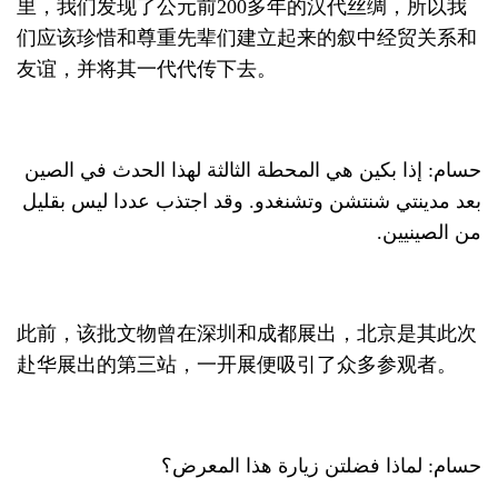
里，我们发现了公元前200多年的汉代丝绸，所以我
们应该珍惜和尊重先辈们建立起来的叙中经贸关系和
友谊，并将其一代代传下去。
حسام: إذا بكين هي المحطة الثالثة لهذا الحدث في الصين
بعد مدينتي شنتشن وتشنغدو. وقد اجتذب عددا ليس بقليل
من الصينيين.
此前，该批文物曾在深圳和成都展出，北京是其此次
赴华展出的第三站，一开展便吸引了众多参观者。
حسام: لماذا فضلتن زيارة هذا المعرض؟