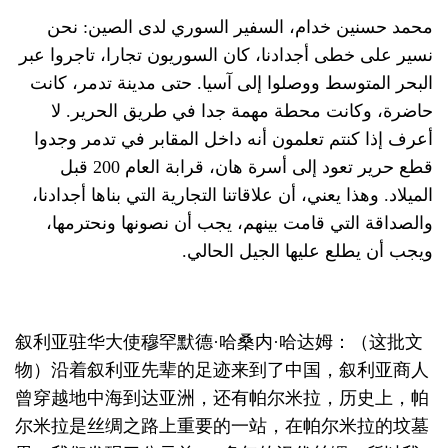
محمد حسنين خدام، السفير السوري لدى الصين: نحن
نسير على خطى أجدادنا، كان السوريون تجارا، تاجروا عبر
البحر المتوسط ووصلوا إلى آسيا. حتى مدينة تدمر، كانت
حاضرة، وكانت محطة مهمة جدا في طريق الحرير. لا
أعرف إذا كنتم تعلمون أنه داخل المقابر في تدمر وجدوا
قطع حرير تعود إلى أسرة هان، قرابة العام 200 قبل
الميلاد. وهذا يعني، أن علاقاتنا التجارية التي بناها أجدادنا،
والصداقة التي قامت بينهم، يجب أن نصونها ونحترمها،
ويجب أن يطلع عليها الجيل الحالي.
叙利亚驻华大使穆罕默德·哈桑内·哈达姆：（这批文
物）沿着叙利亚先辈的足迹来到了中国，叙利亚商人
曾穿越地中海到达亚洲，还有帕尔米拉，历史上，帕
尔米拉是丝绸之路上重要的一站，在帕尔米拉的坟墓