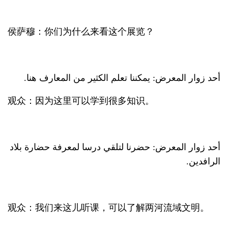
侯萨穆：你们为什么来看这个展览？
أحد زوار المعرض: يمكننا تعلم الكثير من المعارف هنا.
观众：因为这里可以学到很多知识。
أحد زوار المعرض: حضرنا لتلقي درسا لمعرفة حضارة بلاد
الرافدين.
观众：我们来这儿听课，可以了解两河流域文明。