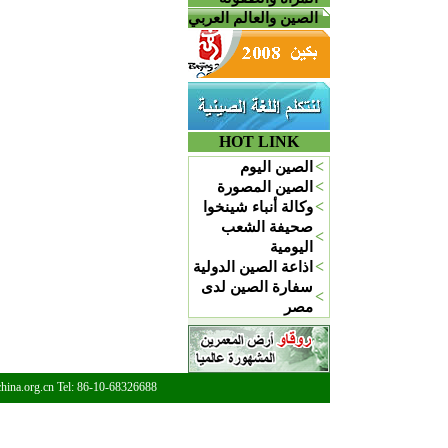
الصين والعالم العربي
HOT LINK
<
الصين اليوم
<
الصين المصورة
<
وكالة أنباء شينخوا
صحيفة الشعب
<
اليومية
<
اذاعة الصين الدولية
سفارة الصين لدى
<
مصر
china.org.cn Tel: 86-10-68326688