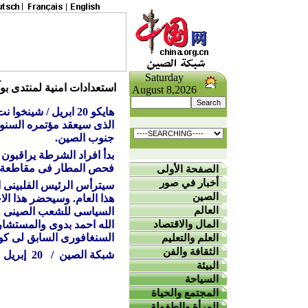
Saturday
استعدادات امنية لمنتدى بو
August 8,2026
هايكو 20 ابريل / شي
الذى سيعقد مؤتمره السنوى
جنوب الصين.
بدأ افراد الشرطة يراقبون
فحص المطار فى مقاطعة ه
الصفحة الأولى
أخبار في صور
سيترأس الرئيس الفلبينى ا
الصين
هذا العام. وسيحضر هذا ال
العالم
السياسى للشعب الصينى ورئ
المال والاقتصاد
الله احمد بدوى والمستشار 
السنغافورى السابق لى كوا
العلم والتعليم
الثقافة والفن
شبكة الصين / 20 إبريل 2005 /
البيئة
السياحة
المجتمع والحياة
المرأة والطفولة