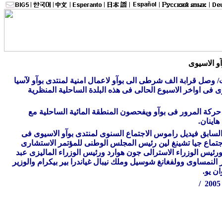
آو الاسيوى
نخوا نت/ وصل قرابة الف شرطى الى بوآو لاعمال امنية لمنتدى بوآو لآسيا
 فى اواخر الاسبوع الحالى فى هذه البلدة الساحلية المنظرية
 حركة المرور فى بوآو ويفحصون المنطقة المائية الساحلية مع
اينان.
لسابق فيديل راموس الاجتماع السنوى لمنتدى بوآو الاسيوى فى
اجتماع جيا تشينغ لين رئيس المجلس الوطنى للمؤتمر الاستشارى
يس الوزراء الاسترالى جون هوارد ورئيس الوزراء الماليزى عبد
النمساوى وولفغانغ شوسيل وملك نيبال غياندرا بير بيكرام والوزير
ن يو.