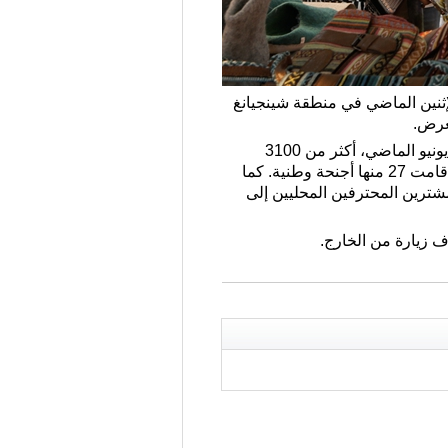
 يوم الإثنين الماضي في منطقة شينجيانغ
عرض.
شارك في المعرض الذي أقيم في مدينة أورومتشي، حاضرة منطقة شينجيانغ، خلال الفترة من 25 إلى 29 يونيو الماضي، أكثر من 3100
مؤسسة وشركة محلية وأجنبية، ما سجل رقما قياسيا. وحضر المعرض 49 دولة ومنطقة ومنظمة دولية، وأقامت 27 منها أجنحة وطنية. كما
عدد المشترين المحترفين المحليين إلى