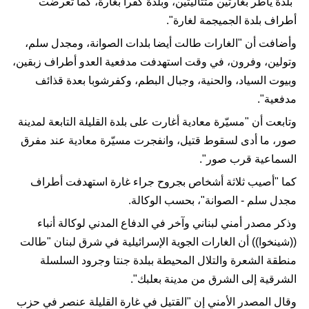
"بلدة ياطر بغارتين متتاليتين، وبلدة كفرا بغارة، كما تعرضت
أطراف بلدة الجميجمة لغارة".
وأضافت أن "الغارات طالت أيضا بلدات الصوانة، ومجدل سلم،
وتولين، وفرون، في وقت استهدفت مدفعية العدو أطراف زبقين،
وبيوت السياد، والحنية، وجبال البطم، وكفرشوبا بعدة قذائف
مدفعية".
وتابعت أن "مسيّرة معادية أغارت على بلدة القليلة التابعة لمدينة
صور، ما أدى لسقوط قتيل، وانفجرت مسيّرة معادية عند مفرق
السماعية قرب صور".
كما "أصيب ثلاثة أشخاص بجروح جراء غارة استهدفت أطراف
مجدل سلم - الصوانة"، بحسب الوكالة.
وذكر مصدر أمني لبناني وآخر في الدفاع المدني لوكالة أنباء
((شينخوا)) أن الغارات الجوية الإسرائيلية في شرق لبنان "طالت
منطقة الشعرة والتلال المحيطة ببلدة جنتا وجرود السلسلة
الشرقية إلى الشرق من مدينة بعلبك".
وقال المصدر الأمني إن "القتيل في غارة القليلة عنصر في حزب