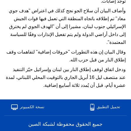
توجد إصابات.
وأضاف البيان أن سلاح الجو نجح كذلك في اعتراض "هدف جوي
معاد" تم إطلاقه باتجاه المنطقة التي تعمل فيها قوات الجيش
الإسرائيلي جنوب لبنان، مشيرا إلى أن "الهدف الجوي لم يخترق
إلى داخل أراضي الدولة ولم يتم تفعيل الإنذارات وفقًا للسياسة
المعتمدة".
وقال البيان إن هذه التطورات "خروقات إضافية" لتفاهمات وقف
إطلاق النار من قبل حزب الله.
ودخل اتفاق لوقف إطلاق النار بين لبنان وإسرائيل حيّز التنفيذ
عند منتصف ليل 16 أبريل الجاري بالتوقيت المحلي اللبناني، لمدة
عشرة أيام، قبل أن يُمدد ثلاثة أسابيع إضافية.
تحميل التطبيق
نسخة الكمبيوتر
ﺟﻤﻴﻊ ﺍﻟﺤﻘﻮﻕ ﻣﺤﻔﻮﻇﺔ ﻟﺸﺒﻜﺔ ﺍﻟﺼﻴﻦ