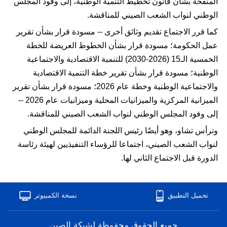
المنقحة بشأن قانون تخطيط التنمية الوطنية، إلى وفود المجلس
الوطني لنواب الشعب الصيني للمناقشة.
كما قرر الاجتماع تقديم وثائق أخرى -- مسودة قرار بشأن تقرير
عمل الحكومة؛ مسودة قرار بشأن الخطوط العريضة للخطة
الخمسية الـ15 (2026-2030) للتنمية الاقتصادية والاجتماعية
الوطنية؛ مسودة قرار بشأن تقرير خطة التنمية الاقتصادية
والاجتماعية الوطنية وخطة عام 2026؛ مسودة قرار بشأن تقرير
الميزانية المركزية والميزانيات المحلية وميزانيات عام 2026 --
إلى وفود المجلس الوطني لنواب الشعب الصيني للمناقشة.
وترأس تشاو، وهو أيضًا رئيس اللجنة الدائمة للمجلس الوطني
لنواب الشعب الصيني، اجتماعا للرؤساء التنفيذيين لهيئة رئاسة
الدورة قبل الاجتماع الثاني لها.
تحميل التطبيق
نسخة الكمبيوتر
ﺟﻤﻴﻊ ﺍﻟﺤﻘﻮﻕ ﻣﺤﻔﻮﻇﺔ ﻟﺸﺒﻜﺔ ﺍﻟﺼﻴﻦ