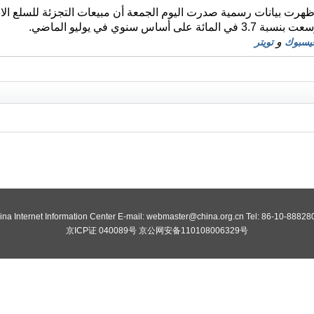
س 2025 (شينخوا) أظهرت بيانات رسمية صدرت اليوم الجمعة أن مبيعات التجزئة لل
س سنوي في يوليو الماضي.
و
يسبوك
تويتر
ina Internet Information Center E-mail: webmaster@china.org.cn Tel: 86-10-88828
京ICP证 040089号 京公网安备110108006329号