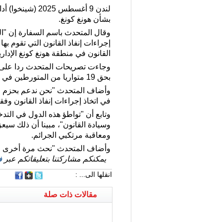
لندن 9 أغسطس 
بشأن هونغ كونغ.
وقال المتحدث باسم السفارة إن "ا
إجراءات إنفاذ القانون التي تقوم ب
القانون في منطقة هونغ كونغ الإدار
بحق 19 متواريا من المتورطين في أعمال تخريب ضد الصين.
وأضاف المتحدث "نحن ندعم بحزم حكو
في اتخاذ إجراءات إنفاذ القانون وفقا
وتابع أن "تواطؤ هذه الدول في التد
وسيادة القانون"، مبينا أن ذلك سيع
ومعاقبة مرتكبي الجرائم.
وأضاف المتحدث "نحث مرة أخرى الد
يمكنكم مشاركتنا بتعليقاتكم عبر
ف
انقلها الى... :
مقالات ذات صلة