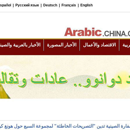
فارة الصينية تدين "التصريحات الخاطئة" لمجموعة السبع حول هونغ كو