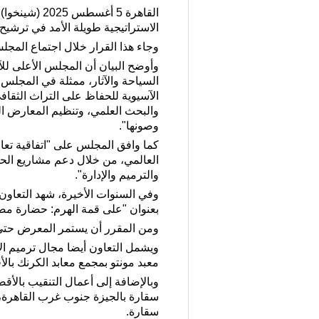
القاهرة 5 أ
الاستراتيجية طويلة الأمد في ترشيح 
وجاء هذا القرار خلال اجتماع المجل
وأوضح البيان أن المجلس الأعلى لل
السياحة والآثار، ممثلة في المجلس ا
الآسيوية للحفاظ على التراث الثقاف
والبحث العلمي، وتنظيم المعارض الم
وصونها".
كما وافق المجلس على "اتفاقية تعاو
العالمي، من خلال دعم مشاريع الحف
والترميم والإدارة".
بعنوان "على قمة الهرم: حضارة مص
ومن المقرر أن يستمر المعرض حتى 17 أغسطس الجاري، وسط اهتمام واسع من الجمهور الص
معبد مونتو بمجمع معابد الكرنك بالأقصر جنوب القا
وبالإضافة إلى أعمال التنقيب بالأق
سقارة بالجيزة جنوب غرب القاهرة، 
سقارة.