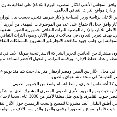
غسطس 2025 (شينخوا) وافق المجلس الأعلى للآثار المصرية اليوم (الثلاثاء) على اتفاق
وإدارة مواقع التراث الثقافي العالمي.
س الأعلى برئاسة وزير السياحة والآثار شريف فتحي، بحسب بيان لوزارة 
آثار وافق خلال الاجتماع على عدد من الموضوعات المهمة، من أبرزها 
لأعلى للآثار، والإدارة الوطنية للتراث الثقافي بجمهورية الصين الشعبية
ي، بهدف تعزيز التعاون في مجالات ترميم الآثار، وصون التراث الثقافي 
ؤقتة، إلى جانب جهود مكافحة الاتجار غير المشروع بالممتلكات الثقافي
ن مشترك بين الجانبين لتعزيز الشراكة الاستراتيجية طويلة الأمد في تر
ظ، وإعداد خطط الإدارة، ورقمنه التراث، والتحول الأخضر للمتاحف، و
ر القديمة" في متحف شانغهاي بالصين.
يني.
هرة، والذي ظل مغلقا لأكثر من 3000 عام، سعيا لإحياء مجده السابق.
صر، أطلق البلدان أيضا مشروعا للمسح والبحث الرقميين حول الآثار الث
حيث قاما بالمسح والتصوير الرقمي والفرز والدراسة للآلاف من توابي