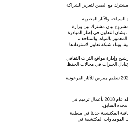
ية تعاون مشترك مع الصين لتعزيز الشراكة
السياحة والآثار المصرية.
"مشروع بيان مشترك بين وزارة
، بشأن التعاون في إطار المبادرة
المغمور بالمياه، والمتاحف،
ة، وبناء شبكة تعاون لاستردادها
شيح وإدارة مواقع التراث الثقافي
تبادل الخبرات في مجالات الحفظ
وفي السنوات الأخيرة، شهد التعاون في مجال الآثار بين الصين ومصر ازدهارا متزايدا، حيث يتم منذ يوليو 2024 تنظيم معرض للآثار الفرعونية
ويشمل التعاون أيضا مجال ترميم الآثار، حيث يقوم الفريق الأثري الصيني-المصري المشترك الذي تم تشكيله عام 2018 بأعمال ترميم في
قافية المكتشفة حديثا في منطقة
ت المومياوات المكتشفة في