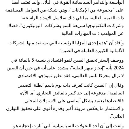
الواسعة والتدابير السياساتية القوية في البلاد، وإنما تعتمد أيضا
على "مجموعة من الإمكانات"، وهي شبكة من العوامل المساهمة
ذات القيمة العالية، بما في ذلك سلاسل الإمداد الراسخة،
وشركات التكنولوجيا سريعة النمو وشركات "اليونيكورن"، فضلا
عن المواهب ذات المهارات العالية.
وأفاد أن "هذه إحدى المزايا الرئيسية التي تستفيد منها الشركات
الألمانية الكبيرة العاملة في الصين".
ووصف إلسنر تحقيق الصين لنمو اقتصادي بنسبة 5 بالمائة في
2024 بأنه "إنجاز مبهر للغاية"، مشددا على أنه في حين أن الصين
لا تزال محركا للنمو العالمي، فقد تطور نموذجها الاقتصادي.
وقال إن "الصين كانت تُعرف ذات يوم باسم 'بطلة التصدير
العالمية'، مدفوعة إلى حد كبير بالفائض التجاري. أما الآن،
فاقتصادها يعتمد بشكل أساسي على الاستهلاك المحلي
والاستثمار ما يعكس مرونة أكبر وقدرة أقوى على تحقيق التوازن
الذاتي".
ولفت إلى أن أحد التحولات السياسياتية التي أثارت إعجابه هو