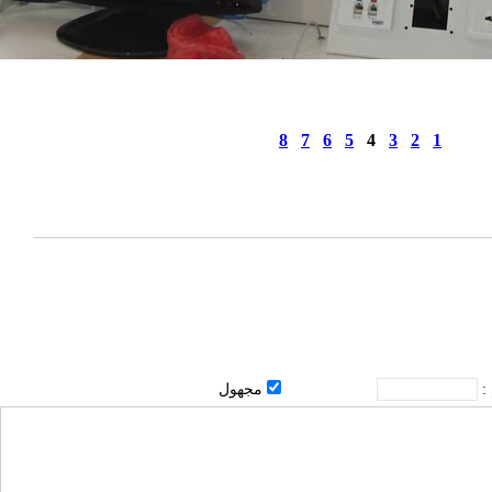
8
7
6
5
4
3
2
1
 :
مجهول