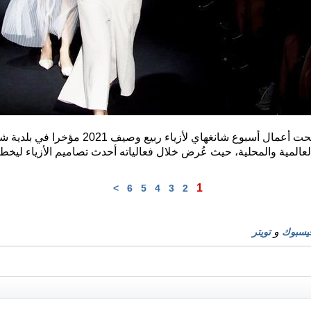
10 أكتوبر 2020 / شبكة الصين / اُفتتحت أعمال أس
لعالمية والمحلية، حيث عُرض خلال فعالياته أحدث تصاميم الأزياء ليخ
1
>
6
5
4
3
2
و
يسبوك
تويتر