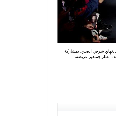
بوع شانغهاي لأزياء ربيع وصيف 2021 مؤخرا في بلدية شانغهاي شرقي الصين، بمشاركة
طف أنظار جماهير عريضة.