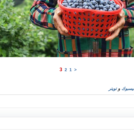
3
2
1
<
و
يسبوك
تويتر