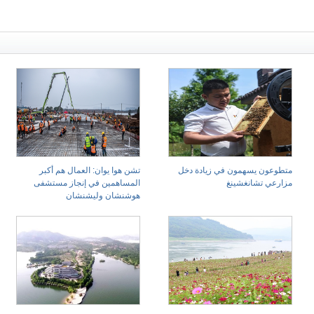
متطوعون يسهمون في زيادة دخل
تشن هوا يوان: العمال هم أكبر
مزارعي تشانغشينغ
المساهمين في إنجاز مستشفى
هوشنشان وليشنشان