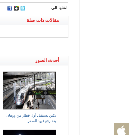
انقلها الى... :
مقالات ذات صلة
أحدث الصور
بكين تستقبل أول قطار من ووهان
بعد رفع قيود السفر