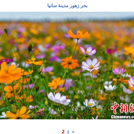
بحر زهور مدينة سانيا
2
1
<