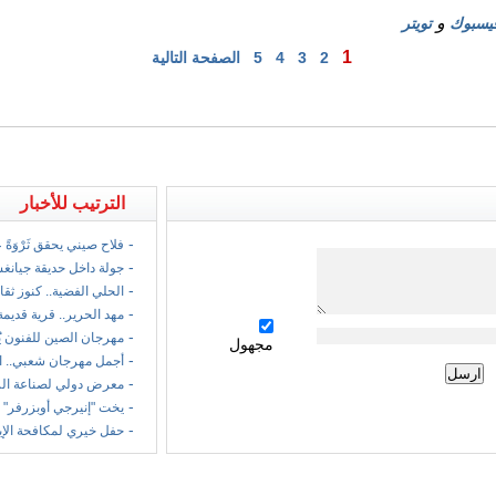
و
يسبوك
تويتر
1
2
3
4
5
الصفحة التالية
الترتيب للأخبار
-
فلاح صيني يحقق ثَرْوَةً
-
جولة داخل حديقة جيانغ
-
الحلي الفضية.. كنوز ثقا
-
مهد الحرير.. قرية قديمة
-
مهرجان الصين للفنون ي
مجهول
-
أجمل مهرجان شعبي.. ا
-
معرض دولي لصناعة الر
-
يخت "إنيرجي أوبزرفر" 
-
حفل خيري لمكافحة الإ