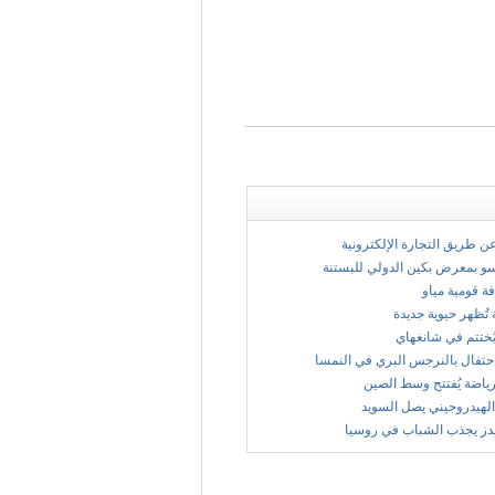
 عن طريق التجارة الإلكترونية
سو بمعرض بكين الدولي للبستنة
فة قومية مياو
 تُظهر حيوية جديدة
ُختتم في شانغهاي
حتفال بالنرجس البري في النمسا
ياضة يُفتتح وسط الصين
الهيدروجيني يصل السويد
يدز يجذب الشباب في روسيا