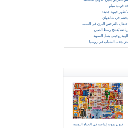
فة قومية مياو
 تُظهر حيوية جديدة
ُختتم في شانغهاي
حتفال بالنرجس البري في النمسا
ياضة يُفتتح وسط الصين
الهيدروجيني يصل السويد
يدز يجذب الشباب في روسيا
فنون تمويه إبداعية في الحياة اليومية