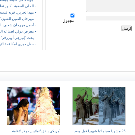
-
الحلي الفضية.. كنوز ثقا
-
مهد الحرير.. قرية قديمة
-
مهرجان الصين للفنون ي
مجهول
-
أجمل مهرجان شعبي.. ا
-
معرض دولي لصناعة الر
-
يخت "إنيرجي أوبزرفر" 
-
حفل خيري لمكافحة الإ
25 مشهدا سينمائيا شهيرا قبل وبعد
أمريكي ينفق6 ملايين دولار لإقامة