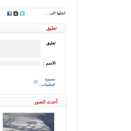
انقلها الى... :
تعليق
تعليق
الاسم :
مجموع
)
0
(
التعليقات :
أحدث الصور