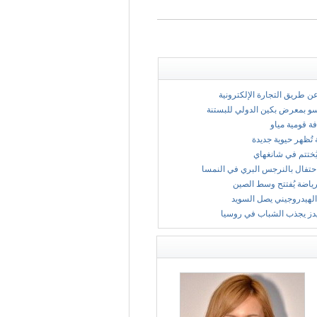
 عن طريق التجارة الإلكترونية
سو بمعرض بكين الدولي للبستنة
فة قومية مياو
 تُظهر حيوية جديدة
ُختتم في شانغهاي
حتفال بالنرجس البري في النمسا
ياضة يُفتتح وسط الصين
الهيدروجيني يصل السويد
يدز يجذب الشباب في روسيا