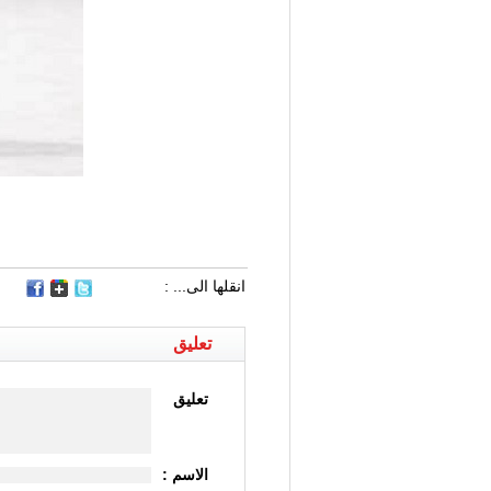
انقلها الى... :
تعليق
تعليق
الاسم :