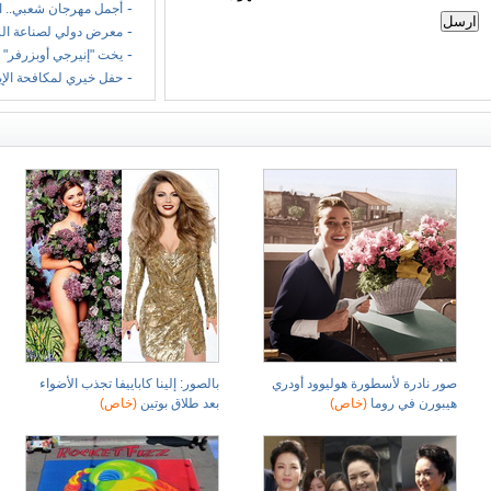
-
أجمل مهرجان شعبي.. ا
-
معرض دولي لصناعة الر
-
يخت "إنيرجي أوبزرفر" 
-
حفل خيري لمكافحة الإ
صور نادرة لأسطورة هوليوود أودري
بالصور: إلينا كاباييفا تجذب الأضواء
هيبورن في روما
(خاص)
بعد طلاق بوتين
(خاص)