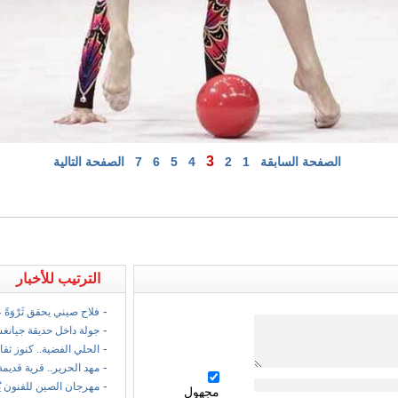
3
الصفحة السابقة
1
2
4
5
6
7
الصفحة التالية
الترتيب للأخبار
-
فلاح صيني يحقق ثَرْوَةً
-
جولة داخل حديقة جيانغ
-
الحلي الفضية.. كنوز ثقا
-
مهد الحرير.. قرية قديمة
-
مهرجان الصين للفنون ي
مجهول