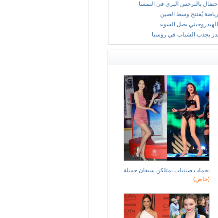
حتفال بالنرجس البري في النمسا
ياضة يُفتتح وسط الصين
الهيدروجيني يصل السويد
يدز يجذب الشباب في روسيا
نجمات صينيات يمتلكن سيقان جميلة
(خاص)