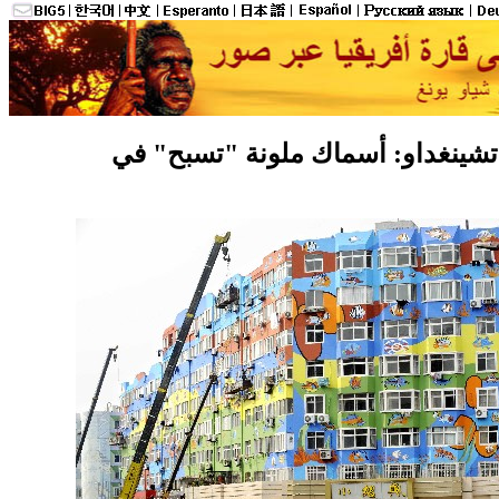
ة تشينغداو: أسماك ملونة "تسبح" في