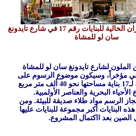
رسوم على الجدران الخالية للبنايات رقم 17 في شارع تايدونغ
سان لو للمشاة
 الملون لشارع تايدونغ سان لو للمشاة
 في مؤخراً، وسيكون موضوع الرسوم على
الجدران الخارجية لـ17 بناية مساحتها نحو 40 ألف متر مربع
لأحياء البحرية والعناصر الأولمبية.
ز الرسم مواد طلاء صديقة للبيئة. ومن
ذه البنايات أكبر مجموعة للبنايات عليها
الصين بعد ااكتمال المشروع.