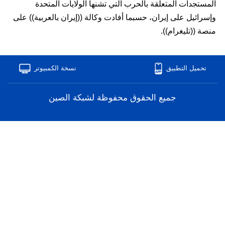
المستجدات المتعلقة بالحرب التي تشنها الولايات المتحدة
وإسرائيل على إيران، حسبما أفادت وكالة ((إيران بالعربية)) على
منصة ((تليغرام)).
تحميل التطبيق
نسخة الكمبيوتر
ﺟﻤﻴﻊ ﺍﻟﺤﻘﻮﻕ ﻣﺤﻔﻮﻇﺔ ﻟﺸﺒﻜﺔ ﺍﻟﺼﻴﻦ