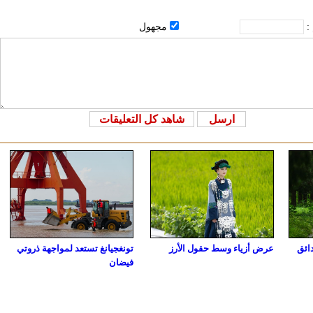
 :
مجهول