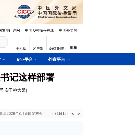
国发展门户网
中国乡村振兴在线
中国外文局
邮箱
手机版
客户端
融媒矩阵
站
专业平台
外宣平台
总书记这样部署
局 实干挑大梁
]
<
>
国气象局2026年8月新闻发布会
31日15:00 国新办就加快推动“十五五”时期退