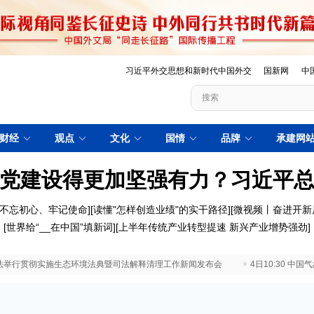
习近平外交思想和新时代中国外交
国新网
中
财经
观点
文化
国情
品牌
承建网
党建设得更加坚强有力？习近平
不忘初心、牢记使命
][
读懂"怎样创造业绩"的实干路径
][
微视频丨奋进开新
[
世界给“__在中国”填新词
][
上半年传统产业转型提速 新兴产业增势强劲
]
 最高法举行贯彻实施生态环境法典暨司法解释清理工作新闻发布会
4日10:30 中