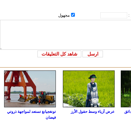
 :
مجهول