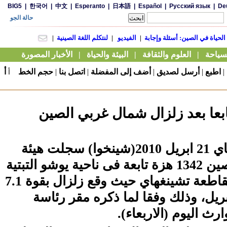
|
اطبع
|
أرسل لصديق
|
أضف إلى المفضلة
|
اتصل بنا
|
حجم الخط
أ
أ
يوشو ، تشينغهاي 21 ابريل 2010(شينخوا) سجلت هيئة
الزلازل فى الصين 1342 هزة تابعة فى ناحية يوشو التبتية
ذاتية الحكم بمقاطعة تشينغهاي حيث وقع زلزال بقوة 7.1
ة يوم 14 ابريل، وذلك وفقا لما ذكره مقر رئاسة
ارث اليوم (الاربعاء).