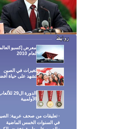
معرض إكسبو العالم
لعام 2010
تغيرات في الصين
تشهد على حياة أفض
الدورة ال29 للألعا
الأولمبية
· تعليقات من صحف عربية: الصي
في السنوات الخمس الماضية
· الصين على طريق تخفيض الكرب