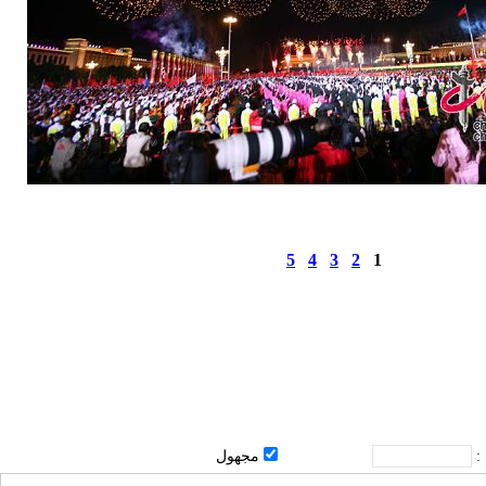
5
4
3
2
1
 :
مجهول