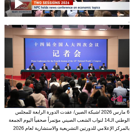
Loaded
:
Play
0:00
/
--:--
Play
Picture-
Mute
Fullscre
in-
Picture
0.03%
.
ideo
6 مارس 2026
/شبكة الصين/ عقدت الدورة الرابعة للمجلس
الوطني الـ14 لنواب الشعب الصيني مؤتمراً صحفياً اليوم الجمعة
بالمركز الإعلامي ‏للدورتين التشريعية والاستشارية لعام 2026