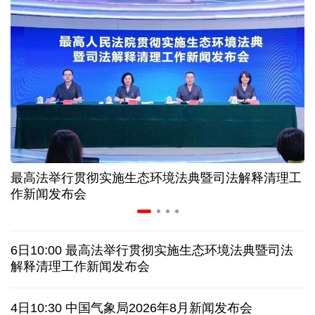
中证协召开国际业务委员会主任委员（扩大）会议
我国首个银行业数据出境负面清单备案案例落地北京
科创转型到全球布局 上海出台规划让民企敢闯敢投
合肥"人工智能+"多场景落地 千行百业装上智慧引擎
最高法举行贯彻实施生态环境法典暨司法解释清理工
宇树科技战略配售名单公布:DeepSeek、腾讯等在列
作新闻发布会
美媒称美国中情局秘密设立古巴工作组
6日10:00 最高法举行贯彻实施生态环境法典暨司法
俄外交部说日本加速"再军事化"扰乱地区及全球安全
解释清理工作新闻发布会
被曝酒驾、盗窃、猥亵等 日本自卫队多人遭受处分
4日10:30 中国气象局2026年8月新闻发布会