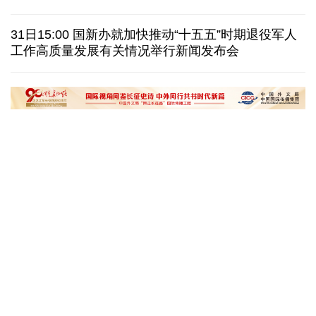
也门胡塞武装称袭击政府军集结地 造成数百人伤亡
31日15:00 国新办就加快推动“十五五”时期退役军人
工作高质量发展有关情况举行新闻发布会
八国外长发表联合声明谴责以色列持续侵犯加沙地带
白宫否认特朗普与赫格塞思因弹药库存短缺发生争执
黄河壶口瀑布金瀑奔涌
在雄安，看见“城市
读懂中国