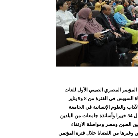
عاليات المؤتمر المصري الصيني الأول للغات
والثقافة الذي عقد في معهد كونفوشيوس بجامعة قناة السويس فى الفترة من 8 و9 يناير
آداب والعلوم الإنسانية في الجامعة
والجمعية المصرية الصينية للعلوم والثقافة، حيث تبادل 54 خبيرا وأساتذة جامعات من البلدين
ين الصين ومصر ومواصلة الارتقاء
ن وغيرها من القضايا خلال فترة المؤتمر.