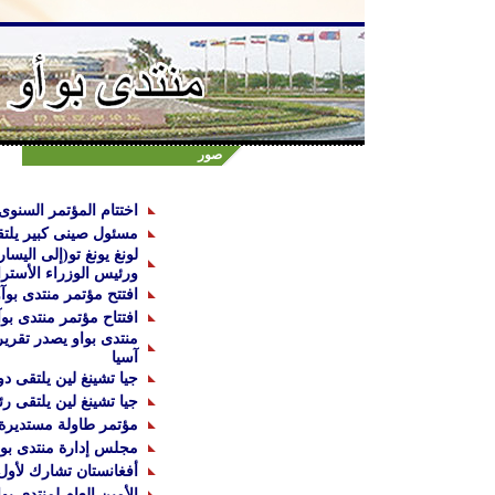
صور
اختتام المؤتمر السنوى لم
مسئول صينى كبير يلت
لونغ يونغ تو(إلى اليس
ورئيس الوزراء الأسترا
افتتح مؤتمر منتدى بوآو
افتتاح مؤتمر منتدى بوآ
منتدى بواو يصدر تقري
آسيا
جيا تشينغ لين يلتقى دو
جيا تشينغ لين يلتقى ر
مؤتمر طاولة مستديرة 
مجلس إدارة منتدى بوأ
أفغانستان تشارك لأول
الأمين العام لمنتدى بوا