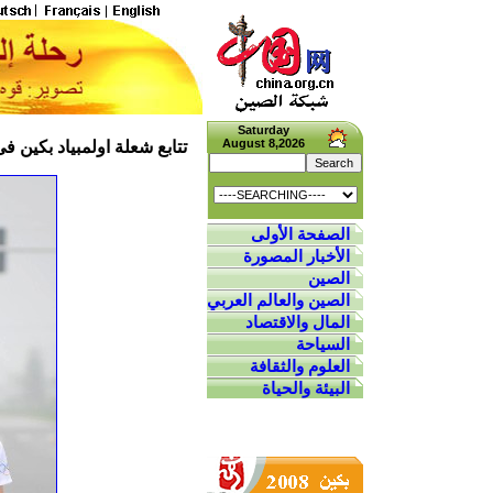
تتابع شعلة اولمبياد بكين