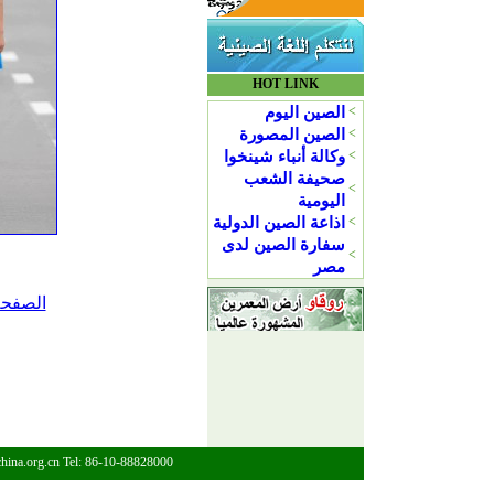
الصفحة
china.org.cn Tel: 86-10-88828000